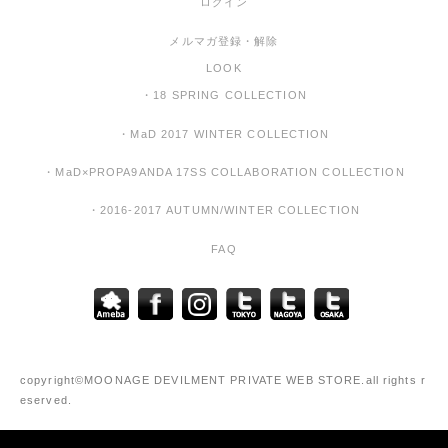
ログイン
メルマガ登録・解除
LOOK
・18 SPRING COLLECTION
・MaD 2017 WINTER COLLECTION
・MaD×PROPA9ANDA 17SS COLLABORATION COLLECTION
・2016-2017 AUTUMN/WINTER COLLECTION
FAQ
copyright©MOONAGE DEVILMENT PRIVATE WEB STORE.all rights r
eserved.