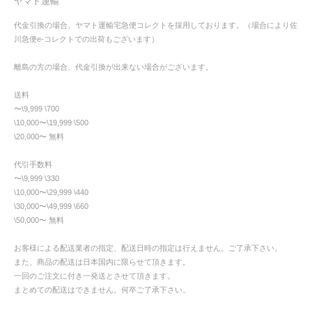
ヤマト運輸
代金引換の場合、ヤマト運輸宅急便コレクトを採用しております。（場合により佐
川急便e-コレクトでの出荷もございます）
離島の方の場合、代金引換が出来ない場合がございます。
送料
〜\9,999 \700
\10,000〜\19,999 \500
\20,000〜 無料
代引手数料
〜\9,999 \330
\10,000〜\29,999 \440
\30,000〜\49,999 \660
\50,000〜 無料
お客様による配送業者の指定、配送日時の指定は行えません。ご了承下さい。
また、商品の配送は日本国内に限らせて頂きます。
一回のご注文に付き一発送とさせて頂きます。
まとめての配送はできません。何卒ご了承下さい。