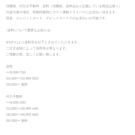
消費税、代引き手数料、送料（消費税、送料込みと記載している商品は除く）
代金引換の場合、荷物到着時にヤマト運輸ドライバーにお支払い頂きます。
現金、クレジットカード、デビットカードでのお支払いが可能です。
-送料について重要なお知らせ-
9/1(Fri.)より送料等を以下とさせていただきます。
ご注文金額によって送料等が異なります。
ご理解の程、宜しくお願い致します。
送料
〜\9,999 \700
\10,000〜\19,999 \500
\20,000〜 無料
代引手数料
〜\9,999 \330
\10,000〜\29,999 \440
\30,000〜\49,999 \660
\50,000〜 無料