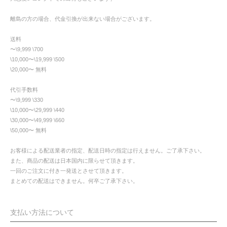
離島の方の場合、代金引換が出来ない場合がございます。
送料
〜\9,999 \700
\10,000〜\19,999 \500
\20,000〜 無料
代引手数料
〜\9,999 \330
\10,000〜\29,999 \440
\30,000〜\49,999 \660
\50,000〜 無料
お客様による配送業者の指定、配送日時の指定は行えません。ご了承下さい。
また、商品の配送は日本国内に限らせて頂きます。
一回のご注文に付き一発送とさせて頂きます。
まとめての配送はできません。何卒ご了承下さい。
支払い方法について