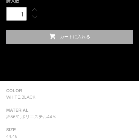
購入数
カートに入れる
COLOR
WHITE,BLACK
MATERIAL
綿56％,ポリエステル44％
SIZE
44,46