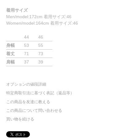
着用サイズ
Men/model:172cm 着用サイズ:46
Women/model:164cm 着用サイズ:46
44
46
身幅
53
55
着丈
71
73
肩幅
37
39
オプションの値段詳細
特定商取引法に基づく表記（返品等）
この商品を友達に教える
この商品について問い合わせる
買い物を続ける