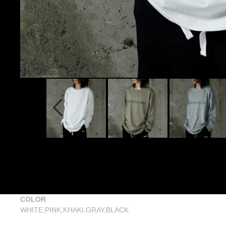
COLOR
WHITE,PINK,KHAKI,GRAY,BLACK