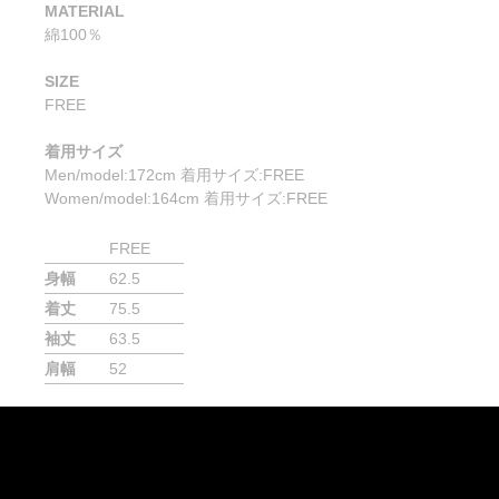
MATERIAL
綿100％
SIZE
FREE
着用サイズ
Men/model:172cm 着用サイズ:FREE
Women/model:164cm 着用サイズ:FREE
FREE
身幅
62.5
着丈
75.5
袖丈
63.5
肩幅
52