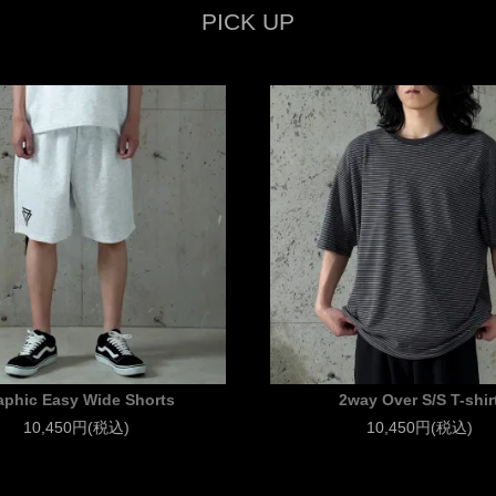
PICK UP
aphic Easy Wide Shorts
2way Over S/S T-shir
10,450円(税込)
10,450円(税込)