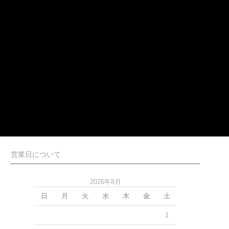
営業日について
2026年8月
日
月
火
水
木
金
土
1