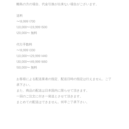
離島の方の場合、代金引換が出来ない場合がございます。
送料
〜\9,999 \700
\10,000〜\19,999 \500
\20,000〜 無料
代引手数料
〜\9,999 \330
\10,000〜\29,999 \440
\30,000〜\49,999 \660
\50,000〜 無料
お客様による配送業者の指定、配送日時の指定は行えません。ご了
承下さい。
また、商品の配送は日本国内に限らせて頂きます。
一回のご注文に付き一発送とさせて頂きます。
まとめての配送はできません。何卒ご了承下さい。