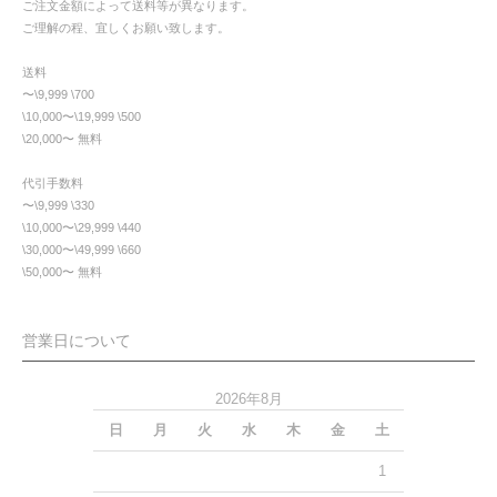
ご注文金額によって送料等が異なります。
ご理解の程、宜しくお願い致します。
送料
〜\9,999 \700
\10,000〜\19,999 \500
\20,000〜 無料
代引手数料
〜\9,999 \330
\10,000〜\29,999 \440
\30,000〜\49,999 \660
\50,000〜 無料
営業日について
2026年8月
日
月
火
水
木
金
土
1